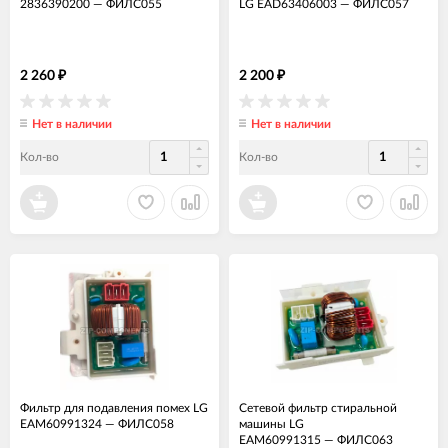
2836390200
—
ФИЛС055
LG EAD63406003
—
ФИЛС057
2 260
2 200
₽
₽
Нет в наличии
Нет в наличии
Кол-во
Кол-во
Фильтр для подавления помех LG
Сетевой фильтр стиральной
EAM60991324
—
ФИЛС058
машины LG
EAM60991315
—
ФИЛС063