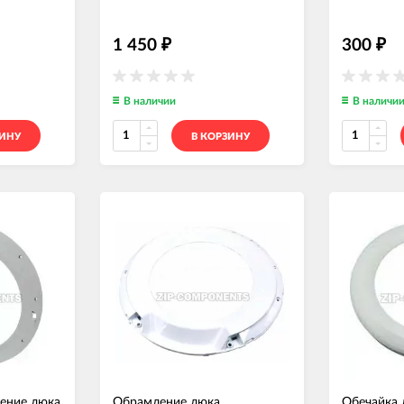
1 450
300
₽
₽
В наличии
В наличи
ЗИНУ
В КОРЗИНУ
ение люка
Обрамление люка
Обечайка 