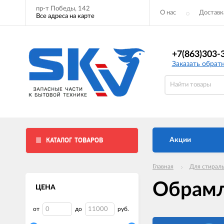
пр-т Победы, 142
О нас
Доставк
Все адреса на карте
+7(863)303-
Заказать обрат
КАТАЛОГ ТОВАРОВ
Акции
Главная
Для стирал
Обрамл
ЦЕНА
от
до
руб.