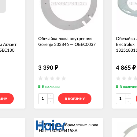
Обечайка люка внутренняя
Обечайка 
ы Атлант
Gorenje 333846
—
ОБЕС0037
Electrolux
БЕС130
13251831
3 390
4 865
₽
₽
В наличии
В наличи
ЗИНУ
В КОРЗИНУ