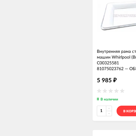
Внутренняя рама с
машин Whirlpool (В
C00325581
81075023762
—
ОБ
5 985
₽
В наличии
В КОР