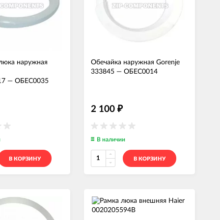
люка наружная
Обечайка наружная Gorenje
333845
—
ОБЕС0014
17
—
ОБЕС0035
2 100
₽
и
В наличии
В КОРЗИНУ
В КОРЗИНУ