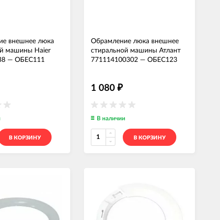
ие внешнее люка
Обрамление люка внешнее
й машины Haier
стиральной машины Атлант
38
—
ОБЕС111
771114100302
—
ОБЕС123
1 080
₽
и
В наличии
В КОРЗИНУ
В КОРЗИНУ