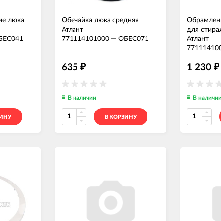
ие люка
Обечайка люка средняя
Обрамлен
Атлант
для стир
БЕС041
771114101000
—
ОБЕС071
Атлант
77111410
635
1 230
₽
₽
В наличии
В наличи
ЗИНУ
В КОРЗИНУ