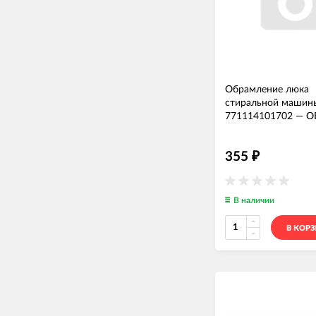
Обрамление люка
стиральной машин
771114101702
—
О
355
₽
В наличии
В КОР