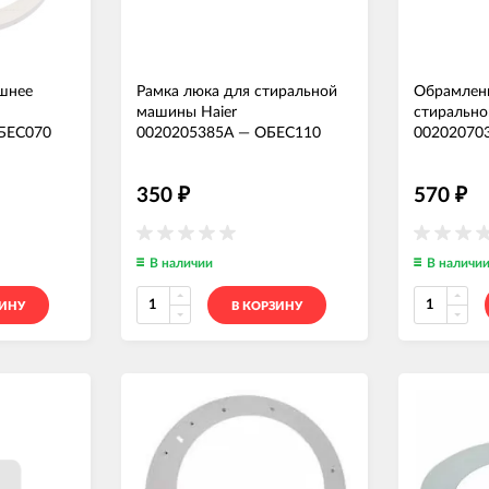
шнее
Рамка люка для стиральной
Обрамлен
машины Haier
стирально
БЕС070
0020205385A
—
ОБЕС110
00202070
350
570
₽
₽
В наличии
В наличи
ЗИНУ
В КОРЗИНУ