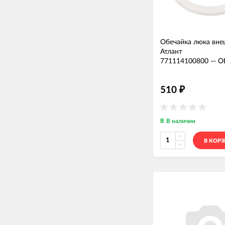
Обечайка люка вне
Атлант
771114100800
—
О
510
₽
В наличии
В КОР