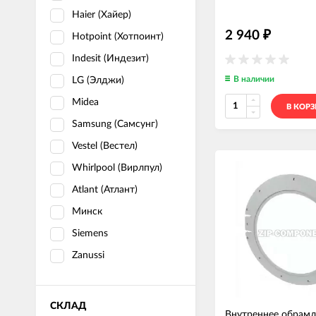
Haier (Хайер)
2 940
₽
Hotpoint (Хотпоинт)
Indesit (Индезит)
В наличии
LG (Элджи)
Midea
В КОР
Samsung (Самсунг)
Vestel (Вестел)
Whirlpool (Вирлпул)
Atlant (Атлант)
Минск
Siemens
Zanussi
СКЛАД
Внутреннее обрамл