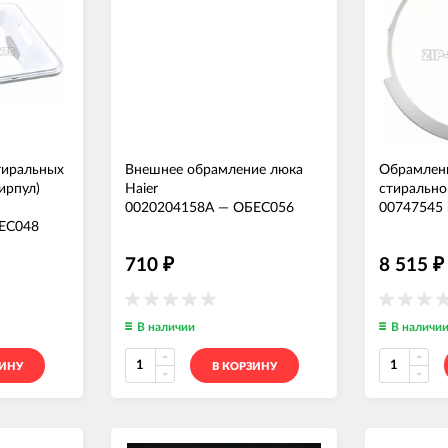
тиральных
Внешнее обрамление люка
Обрамлен
ирпул)
Haier
стиральн
0020204158A
—
ОБЕС056
00747545
ЕС048
710
8 515
₽
₽
В наличии
В наличи
ЗИНУ
В КОРЗИНУ