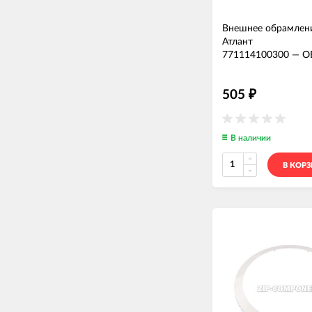
Внешнее обрамлен
Атлант
771114100300
—
О
505
₽
В наличии
В КОР