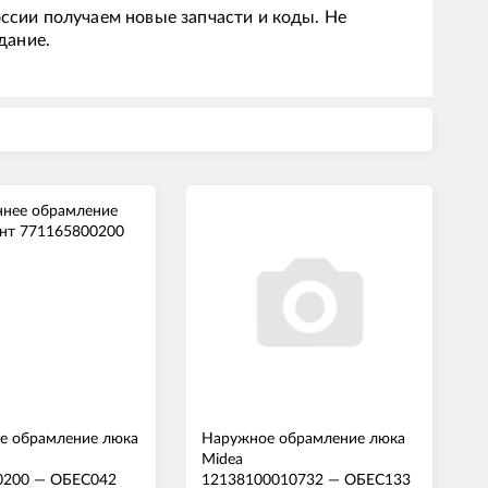
ссии получаем новые запчасти и коды. Не
дание.
е обрамление люка
Наружное обрамление люка
Midea
0200
—
ОБЕС042
12138100010732
—
ОБЕС133