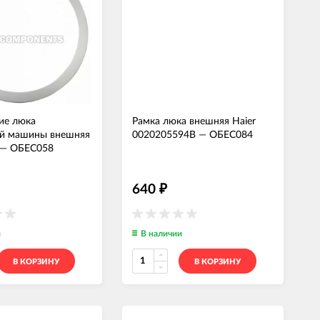
ие люка
Рамка люка внешняя Haier
ой машины внешняя
0020205594B
—
ОБЕС084
—
ОБЕС058
640
₽
и
В наличии
В КОРЗИНУ
В КОРЗИНУ