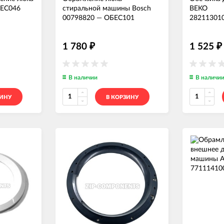
ЕС046
стиральной машины Bosch
BEKO
00798820
—
ОБЕС101
28211301
1 780
1 525
₽
₽
В наличии
В наличи
ЗИНУ
В КОРЗИНУ