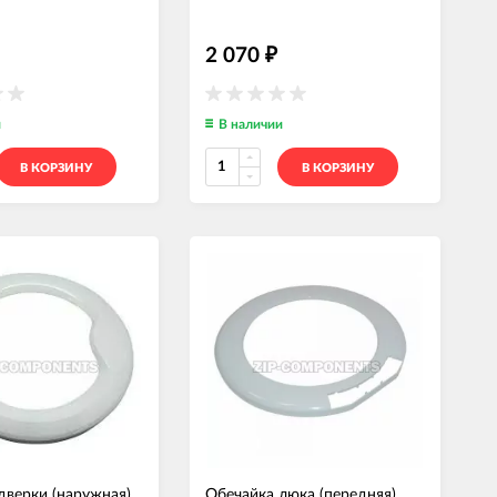
2 070
₽
и
В наличии
В КОРЗИНУ
В КОРЗИНУ
дверки (наружная)
Обечайка люка (передняя)