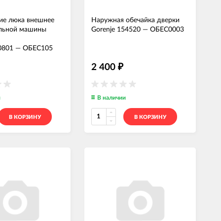
ие люка внешнее
Наружная обечайка дверки
альной машины
Gorenje 154520
—
ОБЕС0003
0801
—
ОБЕС105
2 400
₽
и
В наличии
В КОРЗИНУ
В КОРЗИНУ