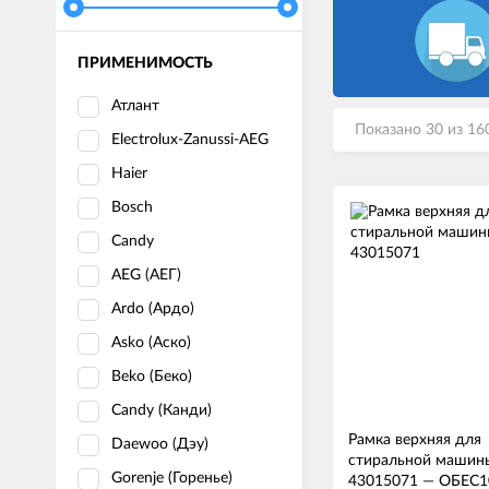
ПРИМЕНИМОСТЬ
Атлант
Показано 30 из 16
Electrolux-Zanussi-AEG
Haier
Bosch
Candy
AEG (АЕГ)
Ardo (Ардо)
Asko (Аско)
Beko (Беко)
Candy (Канди)
Рамка верхняя для
Daewoo (Дэу)
стиральной машин
Gorenje (Горенье)
43015071
—
ОБЕС1