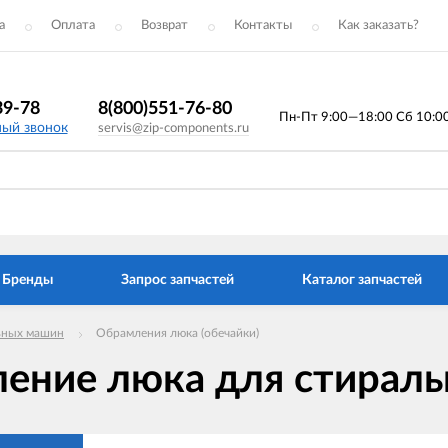
а
Оплата
Возврат
Контакты
Как заказать?
39-78
8(800)551-76-80
Пн-Пт 9:00—18:00 Сб 10:00 
ный звонок
servis@zip-components.ru
Бренды
Запрос запчастей
Каталог запчастей
ьных машин
Обрамления люка (обечайки)
ение люка для стирал