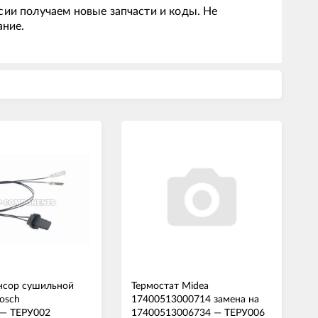
сии получаем новые запчасти и коды. Не
ание.
нсор сушильной
Термостат Midea
osch
17400513000714 замена на
—
ТЕРУ002
17400513006734
—
ТЕРУ006