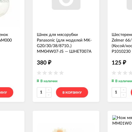
енок
Шнек для мясорубки
Шестерен
АМ000
Panasonic (для моделей MK-
Zelmer 66
G20/30/38/8710..)
(Косой/ко
MM04W07-JS
—
ШНЕТ007А
P1010230
380
125
₽
₽
В наличии
В наличи
ЗИНУ
В КОРЗИНУ