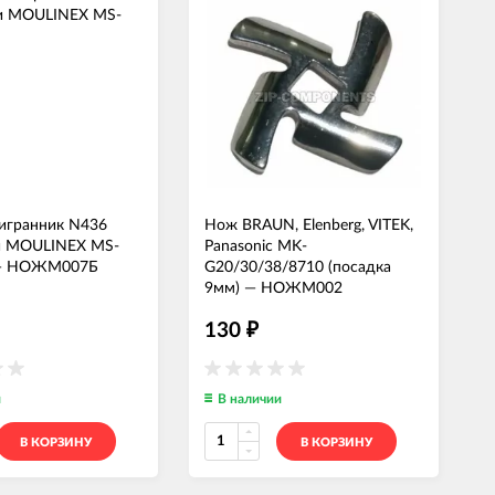
игранник N436
Нож BRAUN, Elenberg, VITEK,
и MOULINEX MS-
Panasonic MK-
—
НОЖМ007Б
G20/30/38/8710 (посадка
9мм)
—
НОЖМ002
130
₽
и
В наличии
В КОРЗИНУ
В КОРЗИНУ