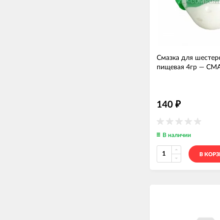
Смазка для шестер
пищевая 4гр
—
СМ
140
₽
В наличии
В КОР