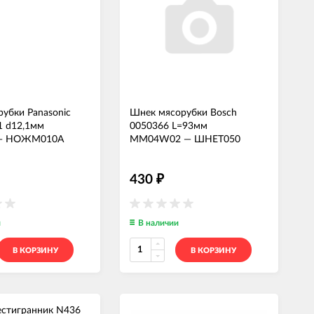
убки Panasonic
Шнек мясорубки Bosch
 d12,1мм
0050366 L=93мм
—
НОЖМ010А
MM04W02
—
ШНЕТ050
430
₽
и
В наличии
В КОРЗИНУ
В КОРЗИНУ