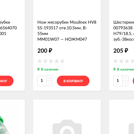
рубки
Нож мясорубки Moulinex HV8
Шестеренк
306564070
SS-193517 отв.10.5мм, B-
00793638 
001
55мм
H79/18.5, 
MM01W07
—
НОЖМ047
зуб.-38кос
MM03W4
200
205
₽
₽
В наличии
В наличи
ЗИНУ
В КОРЗИНУ