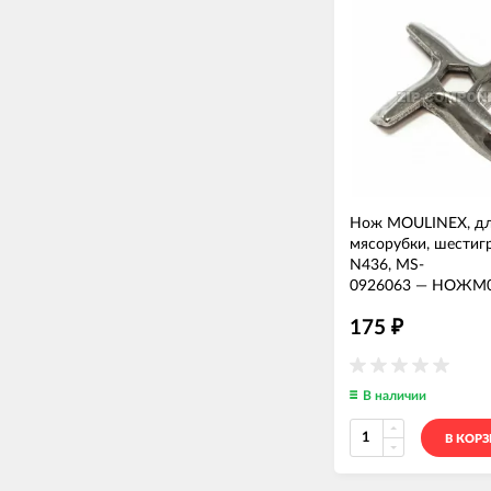
Нож MOULINEX, д
мясорубки, шестиг
N436, MS-
0926063
—
НОЖМ0
175
₽
В наличии
В КОР