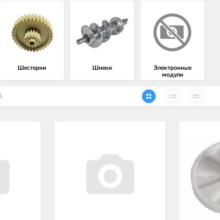
Шестерни
Шнеки
Электронные
модули
6