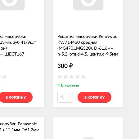
ка мясорубки
Решетка мясорубки Kenwwod
/23мм, зуб 41/9шт
KW714430 средняя
сой)
(MG470...MG520), D-61.6мм,
—
ШЕСТ167
h-5.2, отв.d-4.5, центр.d-9.5мм
MM02W56
—
РЕШТ061
300
₽
и
В наличии
В КОРЗИНУ
В КОРЗИНУ