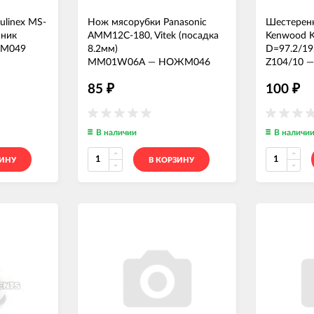
linex MS-
Нож мясорубки Panasonic
Шестерен
нник
AMM12C-180, Vitek (посадка
Kenwood 
М049
8.2мм)
D=97.2/19.
MM01W06A
—
НОЖМ046
Z104/10
85
100
₽
₽
В наличии
В наличи
ЗИНУ
В КОРЗИНУ