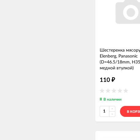
Шестеренка мясор
Elenberg, Panasonic
(D=46.5/18mm, H35
медной втулкой)
MM03W29
—
ШЕСТ
110
₽
В наличии
В КОР