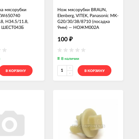
ка мясорубки
Нож мясорубки BRAUN,
KW650740
Elenberg, VITEK, Panasonic MK-
8, H34.5/11.8,
G20/30/38/8710 (посадка
—
ШЕСТ043Б
9мм)
—
НОЖМ002А
100
₽
и
В наличии
В КОРЗИНУ
В КОРЗИНУ