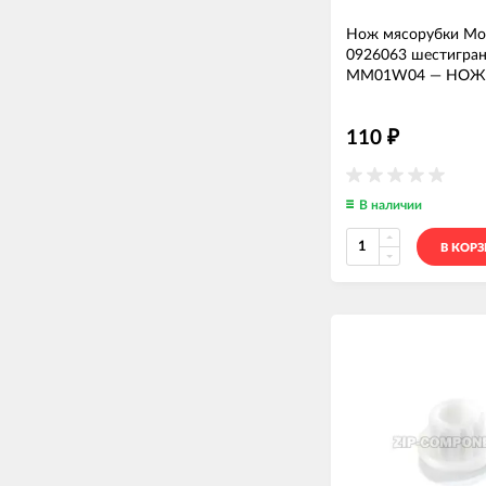
Нож мясорубки Mou
0926063 шестигра
MM01W04
—
НОЖ
110
₽
В наличии
В КОР