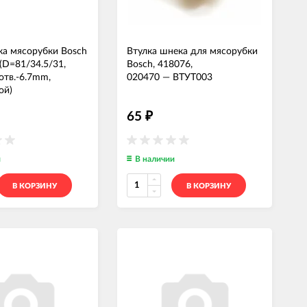
а мясорубки Bosch
Втулка шнека для мясорубки
(D=81/34.5/31,
Bosch, 418076,
отв.-6.7mm,
020470
—
ВТУТ003
ой)
7
—
ШЕСТ168
65
₽
и
В наличии
В КОРЗИНУ
В КОРЗИНУ