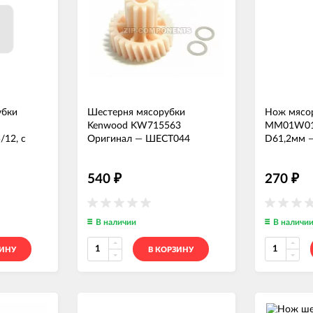
убки
Шестерня мясорубки
Нож мясор
Kenwood KW715563
MM01W01
/12, с
Оригинал
—
ШЕСТ044
D61,2мм
166
540
270
₽
₽
В наличии
В наличи
ЗИНУ
В КОРЗИНУ