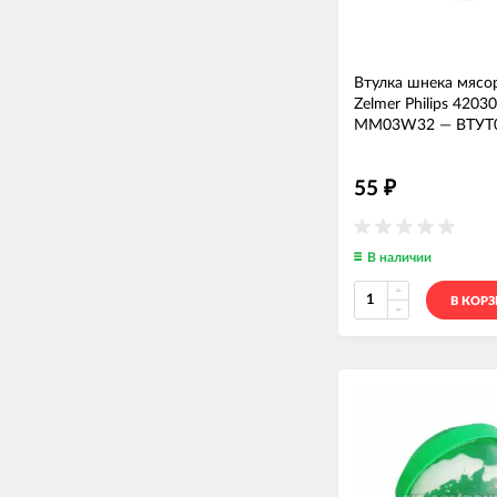
Втулка шнека мясо
Zelmer Philips 420
MM03W32
—
ВТУТ
55
₽
В наличии
В КОР