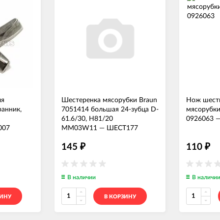
ля
Шестеренка мясорубки Braun
Нож шест
ранник,
7051414 большая 24-зубца D-
мясорубк
61.6/30, H81/20
0926063
07
MM03W11
—
ШЕСТ177
145
110
₽
₽
В наличии
В наличи
ЗИНУ
В КОРЗИНУ