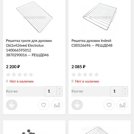
Решетка гриля для духовки
Решетка духовки Indesit
(362x426мм) Electrolux
C00526696
—
РЕШД048
140066595012
3870290016
—
РЕШД046
2 200
2 085
₽
₽
Нет в наличии
Нет в наличии
Кол-во
Кол-во