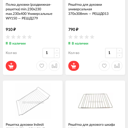
Полка духовки (раздвижная-
Решётка для духовки
решетка) min.230x230
универсальная
max.230x400 Универсальные
370x308mm
—
РЕШД013
WY150
—
РЕШД279
910
790
₽
₽
В наличии
В наличии
Кол-во
Кол-во
Решетка духовки Indesit
Решётка для духового шкафа