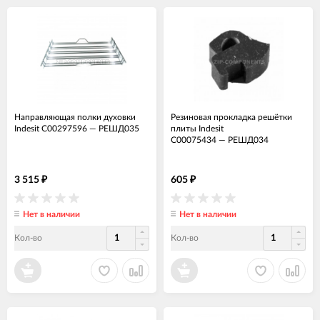
Направляющая полки духовки
Резиновая прокладка решётки
Indesit C00297596
—
РЕШД035
плиты Indesit
C00075434
—
РЕШД034
3 515
605
₽
₽
Нет в наличии
Нет в наличии
Кол-во
Кол-во