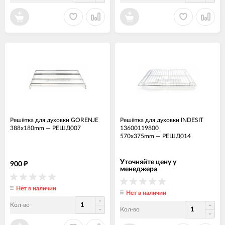
Решётка для духовки GORENJE
Решётка для духовки INDESIT
388x180mm
—
РЕШД007
13600119800
570x375mm
—
РЕШД014
Уточняйте цену у
900
₽
менеджера
Нет в наличии
Нет в наличии
Кол-во
Кол-во