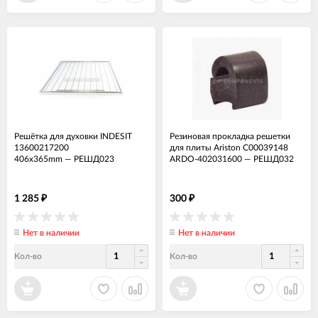
Решётка для духовки INDESIT
Резиновая прокладка решетки
13600217200
для плиты Ariston C00039148
406x365mm
—
РЕШД023
ARDO-402031600
—
РЕШД032
1 285
300
₽
₽
Нет в наличии
Нет в наличии
Кол-во
Кол-во