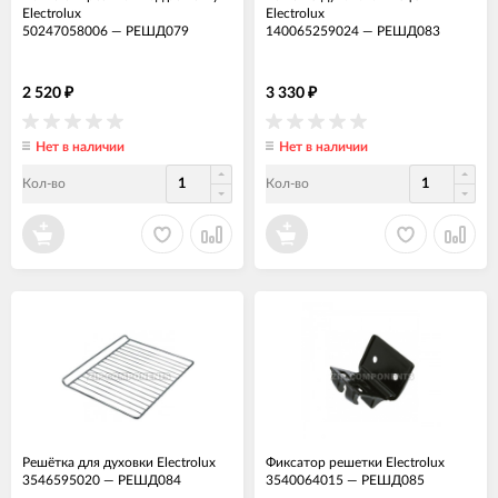
Electrolux
Electrolux
50247058006
—
РЕШД079
140065259024
—
РЕШД083
2 520
3 330
₽
₽
Нет в наличии
Нет в наличии
Кол-во
Кол-во
Решётка для духовки Electrolux
Фиксатор решетки Electrolux
3546595020
—
РЕШД084
3540064015
—
РЕШД085