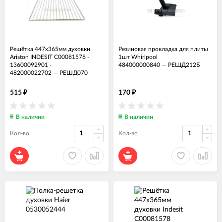
Решётка 447x365мм духовки
Резиновая прокладка для плиты
Ariston INDESIT C00081578 -
1шт Whirlpool
13600092901 -
484000000840
—
РЕШД212Б
482000022702
—
РЕШД070
515
170
₽
₽
В наличии
В наличии
Кол-во
Кол-во