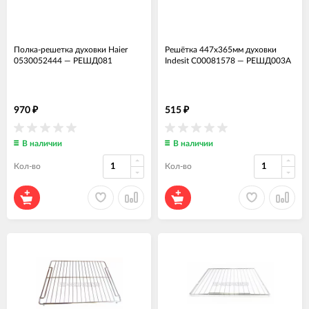
Полка-решетка духовки Haier
Решётка 447x365мм духовки
0530052444
—
РЕШД081
Indesit C00081578
—
РЕШД003А
970
515
₽
₽
В наличии
В наличии
Кол-во
Кол-во