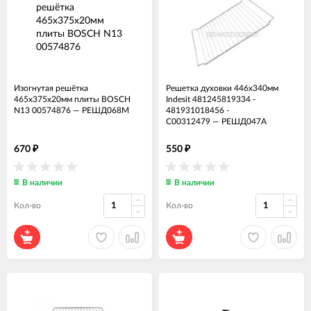
Изогнутая решётка
Решетка духовки 446x340мм
465x375x20мм плиты BOSCH
Indesit 481245819334 -
N13 00574876
—
РЕШД068М
481931018456 -
C00312479
—
РЕШД047А
670
550
₽
₽
В наличии
В наличии
Кол-во
Кол-во