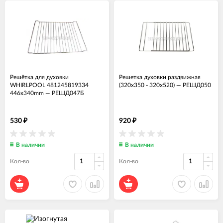
Решётка для духовки
Решетка духовки раздвижная
WHIRLPOOL 481245819334
(320x350 - 320x520)
—
РЕШД050
446x340mm
—
РЕШД047Б
530
920
₽
₽
В наличии
В наличии
Кол-во
Кол-во