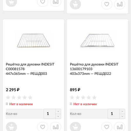
Решётка для духовки INDESIT
Решётка для духовки INDESIT
C00081578
13600179103
447x365mm
—
РЕШД003
403x373mm
—
РЕШД022
2 295
895
₽
₽
Нет в наличии
Нет в наличии
Кол-во
Кол-во