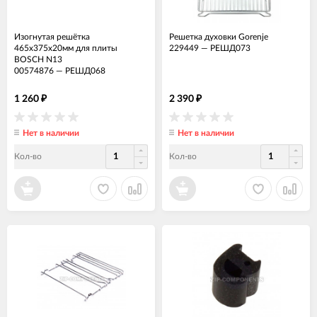
Изогнутая решётка
Решетка духовки Gorenje
465x375x20мм для плиты
229449
—
РЕШД073
BOSCH N13
00574876
—
РЕШД068
1 260
2 390
₽
₽
Нет в наличии
Нет в наличии
Кол-во
Кол-во