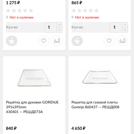
1 275
865
₽
₽
Нет в наличии
Нет в наличии
Кол-во
Кол-во
Решётка для духовки GORENJE
Решетка для газовой плиты
395x395mm
Gorenje 860437
—
РЕШД008
430401
—
РЕШД073А
840
4 650
₽
₽