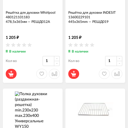
Решётка для духовки Whirlpool
Решётка для духовки INDESIT
480121101183
13600229101
478,5x365мм
—
РЕШД012А
445x365mm
—
РЕШД019
1 205
1 205
₽
₽
В наличии
В наличии
Кол-во
Кол-во