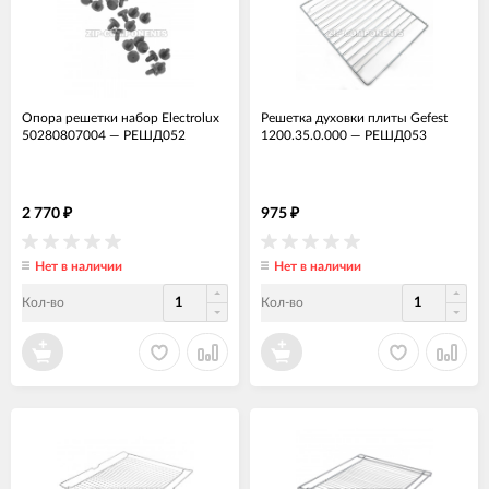
Опора решетки набор Electrolux
Решетка духовки плиты Gefest
50280807004
—
РЕШД052
1200.35.0.000
—
РЕШД053
2 770
975
₽
₽
Нет в наличии
Нет в наличии
Кол-во
Кол-во