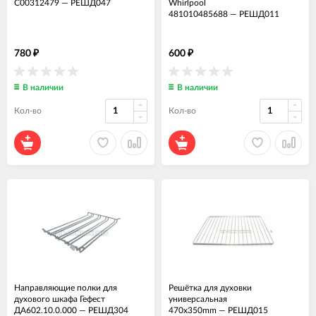
C00312479
—
РЕШД047
Whirlpool
481010485688
—
РЕШД011
780
600
₽
₽
В наличии
В наличии
Кол-во
Кол-во
Направляющие полки для
Решётка для духовки
духового шкафа Гефест
универсальная
ДА602.10.0.000
—
РЕШД304
470x350mm
—
РЕШД015