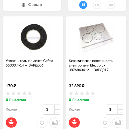
Фильтр
Уплотнительная лента Gefest
Керамическая поверхность
55030.4-14
—
ВАРД006
электропечи Electrolux
3876843412
—
ВАРД017
170
32 890
₽
₽
В наличии
В наличии
Кол-во
Кол-во