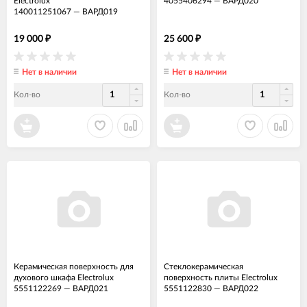
Electrolux
4055406294
—
ВАРД020
140011251067
—
ВАРД019
19 000
25 600
₽
₽
Нет в наличии
Нет в наличии
Кол-во
Кол-во
Керамическая поверхность для
Стеклокерамическая
духового шкафа Electrolux
поверхность плиты Electrolux
5551122269
—
ВАРД021
5551122830
—
ВАРД022