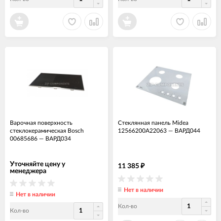
Варочная поверхность
Стеклянная панель Midea
стеклокерамическая Bosch
12566200A22063
—
ВАРД044
00685686
—
ВАРД034
Уточняйте цену у
11 385
₽
менеджера
Нет в наличии
Нет в наличии
Кол-во
Кол-во